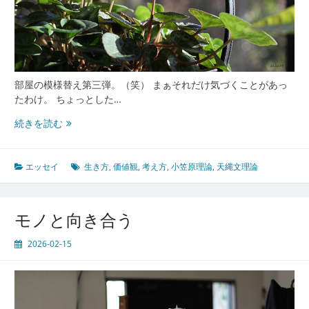
部屋の模様替え第三弾。（笑） まぁそれだけ気づくことがあっ
たわけ。 ちょっとした…
環
続きを読む
境
を
整
エッセイ
生き方
,
価値観
,
考え方
,
小笠原理論
,
天縄文理論
え
る
効
モノと向き合う
果
2026-02-15