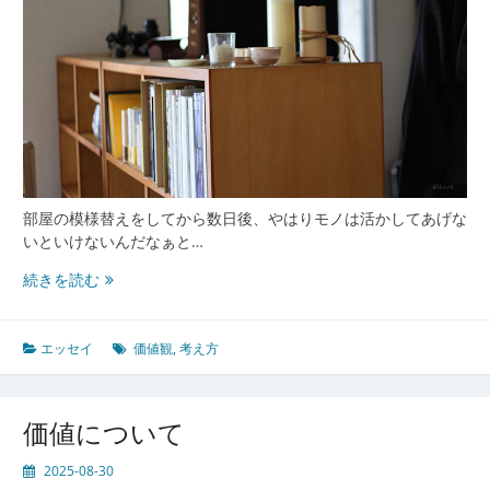
部屋の模様替えをしてから数日後、やはりモノは活かしてあげな
いといけないんだなぁと…
モ
続きを読む
ノ
と
向
エッセイ
価値観
,
考え方
き
合
う
価値について
2025-08-30