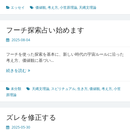
の
話
エッセイ
価値観
,
考え方
,
小笠原理論
,
天縄文理論
フーチ探索占い始めます
2025-08-04
フーチを使った探索を基本に、新しい時代の宇宙ルールに沿った
考え方、価値観に基づい…
フ
続きを読む
ー
チ
探
未分類
天縄文理論
,
スピリチュアル
,
生き方
,
価値観
,
考え方
,
小笠
索
原理論
占
い
始
ズレを修正する
め
ま
2025-05-30