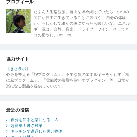
プロフィール
たぶん人生荒波派。自由を求め続けていたら、いつの
間にか自由に生きていることに気づく。 自分の体験
が、もしかして誰かの役に立ったら嬉しいな。 エネル
ギー源は、自然、音楽、ドライブ、ワイン、そしてネ
コの癒やし。(=^・^=)
協力サイト
【
きさラボ
】
心身を整える「禊プログラム」、不要な負のエネルギーをかわす「柳
に風プログラム」、「電磁波の影響を躱わすプラグイン」等、日常が
楽になる製品を提供しています。
最近の投稿
自分を知ると楽になる ３
超簡単！暑さ対策
キッチンで遭遇した黒い物体