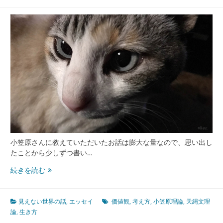
す
小笠原さんに教えていただいたお話は膨大な量なので、思い出し
たことから少しずつ書い…
ズ
続きを読む
レ
を
修
見えない世界の話
,
エッセイ
価値観
,
考え方
,
小笠原理論
,
天縄文理
正
論
,
生き方
す