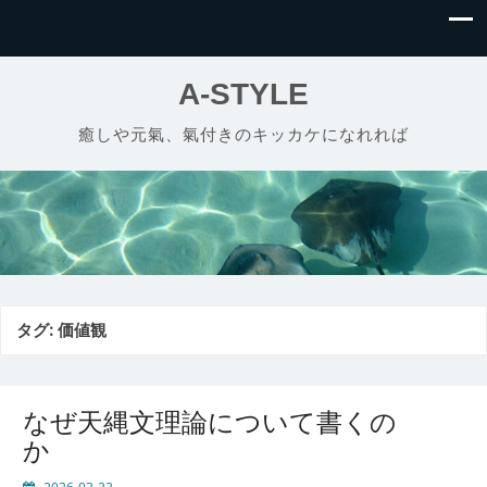
A-STYLE
癒しや元氣、氣付きのキッカケになれれば
タグ:
価値観
なぜ天縄文理論について書くの
か