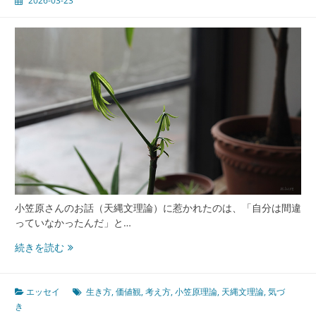
2026-03-23
小笠原さんのお話（天縄文理論）に惹かれたのは、「自分は間違
っていなかったんだ」と…
な
続きを読む
ぜ
天
縄
エッセイ
生き方
,
価値観
,
考え方
,
小笠原理論
,
天縄文理論
,
気づ
文
き