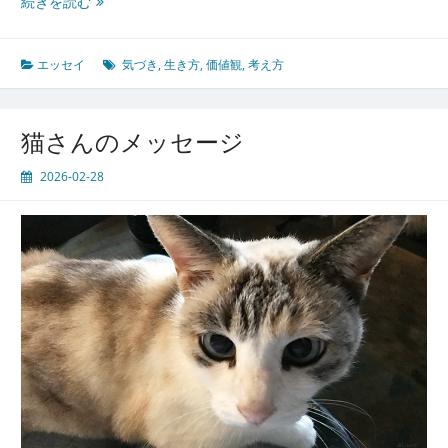
「素
続きを読む
直
さ」
エッセイ
気づき
,
生き方
,
価値観
,
考え方
猫さんのメッセージ
2026-02-28