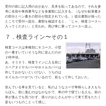
受付の前に記入用の台があり、見本を貼ってあるので、それを参
考に名前や車両番号などを各書類に記入する。（なぜか鉛筆書き
の部分とペン書きの部分が指定されている。）提出書類が揃った
ところで受付へ提出。書類を確認すると、「じゃ、検査コースへ
入ってください」と言われ、再び車に乗ってコースへ並ぶ。
７．検査ライン〜その１
検査コースは車種別に６コース。小型
の一番すいていそうな列に並んだのが
２時半頃。
あ、そうそう、検査ラインに入る前に
スペアタイヤカバーやホイルカバーは
外しておかないといけない。うちのは
ホイルカバーがついているので、前もって外しておいた。
並んでいる車を見ていると、私のようなユーザ車検らしき人もち
らほら。前に進むのはなかなかで、車の中で寝ている人も。前の
車が進んでも気づかず、係りのおじさんがやって来て窓をたたく
姿もいつものことって感じ。