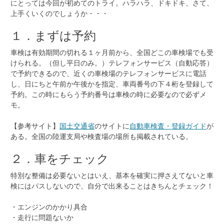
にとっては今回が初めてのトライ。ハラハラ、ドキドキ、さて、
上手くいくのでしょうか・・・
１．まずは予約
車検は有効期間の切れる１ヶ月前から、全国どこの車検場でも受
けられる。（但し平日のみ。）テレフォンサービス（自動応答）
で予約できるので、近くの車検場のテレフォンサービスに電話
し、日にちと午前か午後かを指定、車両番号の下４桁を登録して
予約。この時にもらう予約番号は車検の時に必要なので必ずメ
モ。
【参考サイト】
国土交通省
のサイトに
自動車検査・登録ガイド
が
ある。全国の陸運支局や検査場の場所も掲載されている。
２．車をチェック
特別な整備は必要ないとはいえ、基本を確実に押さえてないと車
検にはパスしないので、自分で出来ることはきちんとチェック！
・エンジンのかかり具合
・走行に問題ないか