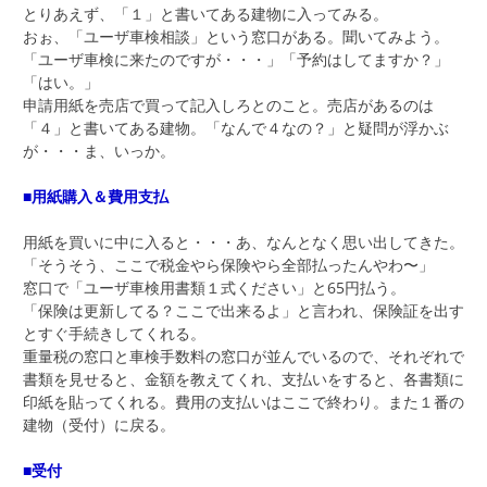
とりあえず、「１」と書いてある建物に入ってみる。
おぉ、「ユーザ車検相談」という窓口がある。聞いてみよう。
「ユーザ車検に来たのですが・・・」「予約はしてますか？」
「はい。」
申請用紙を売店で買って記入しろとのこと。売店があるのは
「４」と書いてある建物。「なんで４なの？」と疑問が浮かぶ
が・・・ま、いっか。
■用紙購入＆費用支払
用紙を買いに中に入ると・・・あ、なんとなく思い出してきた。
「そうそう、ここで税金やら保険やら全部払ったんやわ〜」
窓口で「ユーザ車検用書類１式ください」と65円払う。
「保険は更新してる？ここで出来るよ」と言われ、保険証を出す
とすぐ手続きしてくれる。
重量税の窓口と車検手数料の窓口が並んでいるので、それぞれで
書類を見せると、金額を教えてくれ、支払いをすると、各書類に
印紙を貼ってくれる。費用の支払いはここで終わり。また１番の
建物（受付）に戻る。
■受付