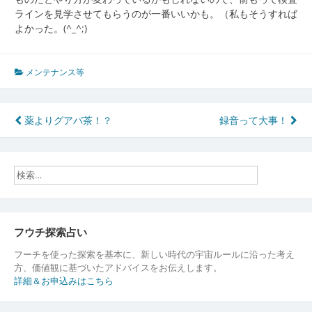
ラインを見学させてもらうのが一番いいかも。（私もそうすれば
よかった。(^_^;)
メンテナンス等
投
薬よりグアバ茶！？
録音って大事！
稿
ナ
ビ
ゲ
ー
フウチ探索占い
シ
フーチを使った探索を基本に、新しい時代の宇宙ルールに沿った考え
方、価値観に基づいたアドバイスをお伝えします。
ョ
詳細＆お申込みはこちら
ン