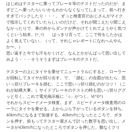
はじめはテスターに乗ってブレーキ等のテストだったのだが、ま
ずどこへ乗ったらいいかもわからなくなってしまって、前へ行き
すぎてバックしたり・・・。 ずっと検査官のおじさんがマイク
で指示してくれていたらしいのだけど、それが聞こえたり聞こえ
なかったりで、車の外からダンナが声かけてくれてようやく気づ
くという始末。(>_<)ゞ はっきり言って、ここで何をしたかは
よく覚えていない。（って、それじゃレポートになれへんやん
か〜。）
思い返すと今でも汗をかくけど、なんとかがんばって思い出して
みよう・・・そうそうまずはブレーキのテストだ。
テスターの上にタイヤを乗せてニュートラルにすると、ローラー
が回転してタイヤが回り出す。で、「踏む」の合図が出たら、思
いっ切りブレーキを踏む。ここで思いっ切り踏むのがコツ！（こ
れが結構大事。）サイドブレーキのテストの時も思いっ切りググ
ッと引く。これで電光掲示板に「○」がつく。V(^0^)
それからスピードメータ検査。まず、スピードメータ検査用のロ
ーラにタイヤを乗せる。上からぶら下がっているボタンを持ち、
40km/hになるまで加速する。40km/hになったところで、ボタ
ンを押す。前もってテスター屋さんで計った数字を思い出し、メ
ータが43km/hになったところでボタンを押した。難なくクリ