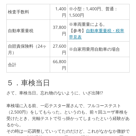
1,400
※小型：1,400円、普通：
検査手数料
円
1,500円
※車両重量による。
37,800
自動車重量税
【参考】
自動車重量税・税率
円
早見表
自賠責保険料（24ヶ
27,600
※自家用乗用自動車の場合
月）
円
66,800
合計
円
５．車検当日
さて、車検当日。忘れ物のないように、いざ出陣!?
車検場に入る前、一応テスター屋さんで、フルコーステスト
（2,500円）をしてもらった。というのも、前々回ユーザ車検を
受けたとき、光軸テストで引っ掛かってしまったという経験があ
るから。
その時は一応調整していってたのだけど、これがなかなか微妙で