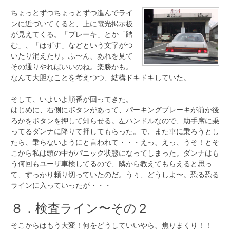
ちょっとずつちょっとずつ進んでライ
ンに近づいてくると、上に電光掲示板
が見えてくる。「ブレーキ」とか「踏
む」、「はずす」などという文字がつ
いたり消えたり。ふ〜ん、あれを見て
その通りやればいいのね。楽勝かも。
なんて大胆なことを考えつつ、結構ドキドキしていた。
そして、いよいよ順番が回ってきた。
はじめに、右側にボタンがあって、パーキングブレーキが前か後
ろかをボタンを押して知らせる。左ハンドルなので、助手席に乗
ってるダンナに降りて押してもらった。で、また車に乗ろうとし
たら、乗らないようにと言われて・・・
えっ、えっ、うそ！とそ
こから私は頭の中がパニック状態になってしまった。ダンナはも
う何回もユーザ車検してるので、隣から教えてもらえると思っ
て、すっかり頼り切っていたのだ。うぅ、どうしよ〜。恐る恐る
ラインに入っていったが・・・
８．検査ライン〜その２
そこからはもう大変！何をどうしていいやら、焦りまくり！！