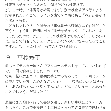
検査官のチェックも終わり、OKが出たら検査終了。
が、この時、車体番号が確認できず、別の検査場所へ行くように
指示された。そこで、ラインを出て２つ隣にある「W」と書かれ
た場所へ移動。
「どうしました？」と聞かれ「車体番号の確認なんですけど」と
言うと、すぐ助手席側に回って番号をチェックしてくれた。あ、
そこだったのね。(^_^;) ここの検査官はちゃんと知ってはるの
ね。自分で前もってチェックしとかなきゃいけなかったってこと
ですね。\\(__ )ハンセイ ってことで検査終了。
９．車検終了
前もってテスター屋さんでフルコーステストをしておいたおかげ
で、１回で合格しました。\\(^O^)／
でも、緊張のあまり、最初に手こずっちゃって・・・同じレーン
に並んでいた方、ごめんなさい。m(__)m 後ろにいた人はきっ
と「あの姉ちゃん、何やってんねん。どんくさいなー」と思った
ことでしょう。だはは(^_^;)
最後にまた窓口へ行って書類を渡し、新しい車検証とステッカー
をもらう。これで車検終了！車検場へ入って約２時間で終わりま