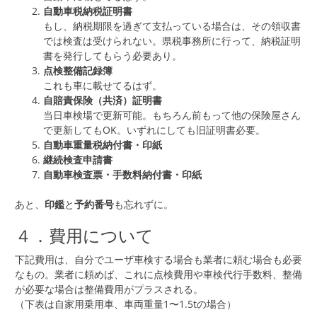
自動車税納税証明書
もし、納税期限を過ぎて支払っている場合は、その領収書
では検査は受けられない。県税事務所に行って、納税証明
書を発行してもらう必要あり。
点検整備記録簿
これも車に載せてるはず。
自賠責保険（共済）証明書
当日車検場で更新可能。もちろん前もって他の保険屋さん
で更新してもOK。いずれにしても旧証明書必要。
自動車重量税納付書・印紙
継続検査申請書
自動車検査票・手数料納付書・印紙
あと、
印鑑
と
予約番号
も忘れずに。
４．費用について
下記費用は、自分でユーザ車検する場合も業者に頼む場合も必要
なもの。業者に頼めば、これに点検費用や車検代行手数料、整備
が必要な場合は整備費用がプラスされる。
（下表は自家用乗用車、車両重量1〜1.5tの場合）