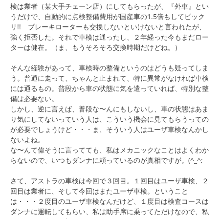
検は業者（某大手チェーン店）にしてもらったが、『外車』とい
うだけで、自動的に点検整備費用が国産車の1.5倍もしてビック
リ!! ブレーキローターも交換しないといけないと言われたが、
強く拒否した。それで車検は通ったし、２年経った今もまだロー
ターは健在。（ま、もうそろそろ交換時期だけどね。）
そんな経験があって、車検時の整備というのはどうも疑ってしま
う。普通に走って、ちゃんと止まれて、特に異常がなければ車検
には通るもの。普段から車の状態に気を遣っていれば、特別な整
備は必要ない。
しかし、逆に言えば、普段な〜んにもしないし、車の状態はあま
り気にしてないっていう人は、こういう機会に見てもらうっての
が必要でしょうけど・・・ま、そういう人はユーザ車検なんかし
ないよね。
な〜んて偉そうに言ってても、私はメカニックなことはよくわか
らないので、いつもダンナに頼っているのが真相ですが。(^_^;
さて、アストラの車検は今回で３回目。１回目はユーザ車検、２
回目は業者に、そして今回はまたユーザ車検。ということ
は・・・２度目のユーザ車検なんだけど、１度目は検査コースは
ダンナに運転してもらい、私は助手席に乗ってただけなので、私