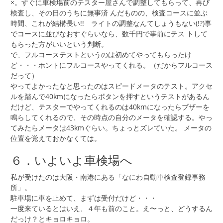
×。すぐに車検場前のテスター屋さんで調整してもらって、再び
検査し、その日のうちに無事済 んだものの、検査コースに並ぶ
時間、これが結構長い!! ライトの調整なんてしょうもない(!?)事
でコースに並びなおすぐらいなら、数千円で事前にテス トして
もらった方がいいという判断。
で、フルコーステストというのは初めてやってもらったけ
ど・・・ホントにフルコースやってくれる。（だからフルコース
だって）
やってよかったなと思ったのはスピードメータのテスト。アクセ
ルを踏んで40kmになったらボタンを押すというテストがあるん
だけど、テスターでやってくれるのは40kmになったらブザーを
鳴らしてくれるので、その時点の自分のメータを確認する。やっ
てみたらメータは43kmぐらい。ちょっとズレていた。 メータの
位置を覚えておかなくては。
６．いよいよ車検場へ
私が受けたのは大阪・南港にある「なにわ自動車検査登録事務
所」。
駐車場に車を止めて、まずは受付だけど・・・
一度来ているとはいえ、４年も前のこと。え〜っと、どうするん
だっけ？とキョロキョロ。