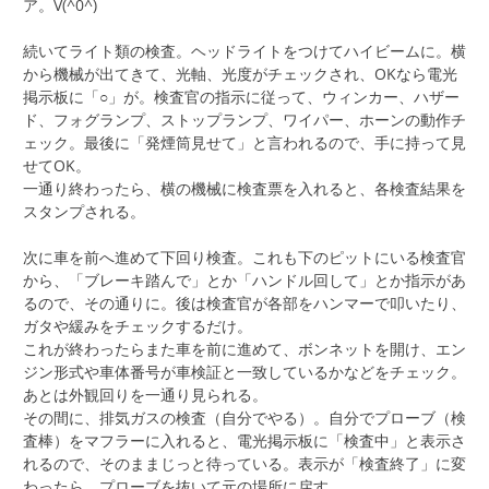
ア。V(^0^)
続いてライト類の検査。ヘッドライトをつけてハイビームに。横
から機械が出てきて、光軸、光度がチェックされ、OKなら電光
掲示板に「○」が。検査官の指示に従って、ウィンカー、ハザー
ド、フォグランプ、ストップランプ、ワイパー、ホーンの動作チ
ェック。最後に「発煙筒見せて」と言われるので、手に持って見
せてOK。
一通り終わったら、横の機械に検査票を入れると、各検査結果を
スタンプされる。
次に車を前へ進めて下回り検査。これも下のピットにいる検査官
から、「ブレーキ踏んで」とか「ハンドル回して」とか指示があ
るので、その通りに。後は検査官が各部をハンマーで叩いたり、
ガタや緩みをチェックするだけ。
これが終わったらまた車を前に進めて、ボンネットを開け、エン
ジン形式や車体番号が車検証と一致しているかなどをチェック。
あとは外観回りを一通り見られる。
その間に、排気ガスの検査（自分でやる）。自分でプローブ（検
査棒）をマフラーに入れると、電光掲示板に「検査中」と表示さ
れるので、そのままじっと待っている。表示が「検査終了」に変
わったら、プローブを抜いて元の場所に戻す。