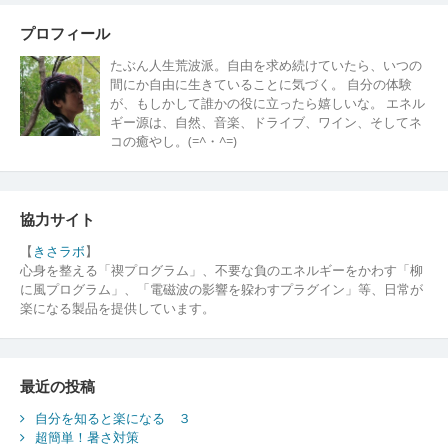
プロフィール
たぶん人生荒波派。自由を求め続けていたら、いつの
間にか自由に生きていることに気づく。 自分の体験
が、もしかして誰かの役に立ったら嬉しいな。 エネル
ギー源は、自然、音楽、ドライブ、ワイン、そしてネ
コの癒やし。(=^・^=)
協力サイト
【
きさラボ
】
心身を整える「禊プログラム」、不要な負のエネルギーをかわす「柳
に風プログラム」、「電磁波の影響を躱わすプラグイン」等、日常が
楽になる製品を提供しています。
最近の投稿
自分を知ると楽になる ３
超簡単！暑さ対策