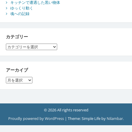
キッチンで遭遇した黒い物体
ゆっくり動く
魂への記録
カテゴリー
カ
テ
ゴ
リ
ー
アーカイブ
ア
ー
カ
イ
ブ
© 2026 All rights reserved
Proudly powered by WordPress
|
Theme: Simple Life by
Nilambar
.