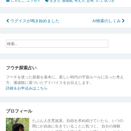
にゃんこ
,
エッセイ
生き方
,
価値観
,
考え方
,
思考
,
ネコ
,
気づき
投
ウグイスが鳴き始めました
AI検索のしくみ
稿
ナ
ビ
ゲ
ー
フウチ探索占い
シ
フーチを使った探索を基本に、新しい時代の宇宙ルールに沿った考え
方、価値観に基づいたアドバイスをお伝えします。
ョ
詳細＆お申込みはこちら
ン
プロフィール
たぶん人生荒波派。自由を求め続けていたら、いつの
間にか自由に生きていることに気づく。 自分の体験