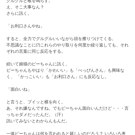
グルグルと喉を鳴らす。
え、そこ大事なん？
さらに訊く。
「お利口さんやね」
すると、全力でグルグルいいながら頭を擦りつけてくる。
不思議なことに(?)これらのやり取りを何度か繰り返しても、それ
ぞれの言葉に同じ反応をする。
続いて娘猫のピーちゃんに訊く。
ピーちゃんもやはり「かわいい」も「べっぴんさん」も興味な
く、 「かっこいい」も「お利口さん」にも反応なし。
「面白いね」
と言うと、プイッと横を向く。
あ、それ嫌なんですね。でもピーちゃん面白いんだけど・・・言
っちゃダメだったんだ。（汗）
訊いてみないとわからんもんだ。
一体ピーちゃんは何を言われると嬉しいのだろう？ いろいろ考