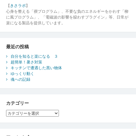
【
きさラボ
】
心身を整える「禊プログラム」、不要な負のエネルギーをかわす「柳
に風プログラム」、「電磁波の影響を躱わすプラグイン」等、日常が
楽になる製品を提供しています。
最近の投稿
自分を知ると楽になる ３
超簡単！暑さ対策
キッチンで遭遇した黒い物体
ゆっくり動く
魂への記録
カテゴリー
カ
テ
ゴ
リ
ー