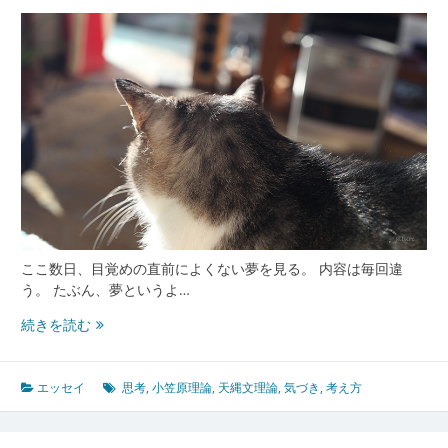
ここ数日、目覚めの直前によくない夢を見る。 内容は毎回違
う。 たぶん、夢というよ…
半
続きを読む
径
３
m
エッセイ
思考
,
小笠原理論
,
天縄文理論
,
気づき
,
考え方
の
境