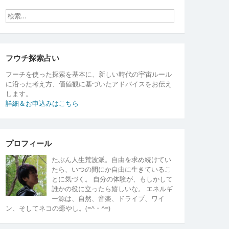
フウチ探索占い
フーチを使った探索を基本に、新しい時代の宇宙ルール
に沿った考え方、価値観に基づいたアドバイスをお伝え
します。
詳細＆お申込みはこちら
プロフィール
たぶん人生荒波派。自由を求め続けてい
たら、いつの間にか自由に生きているこ
とに気づく。 自分の体験が、もしかして
誰かの役に立ったら嬉しいな。 エネルギ
ー源は、自然、音楽、ドライブ、ワイ
ン、そしてネコの癒やし。(=^・^=)