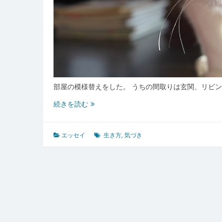
部屋の模様替えをした。 うちの間取りは玄関、リビ
忘
続きを読む
れ
て
い
エッセイ
生き方
,
気づき
た
本
音