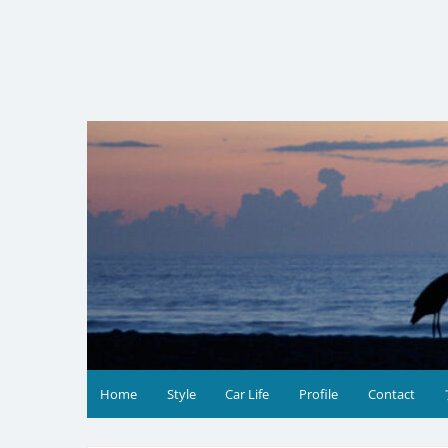
コ
ン
テ
ン
ツ
へ
ス
キ
ッ
プ
Home
Style
Car Life
Profile
Contact