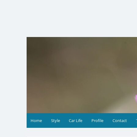
コ
ン
テ
ン
ツ
へ
ス
キ
ッ
プ
Home
Style
Car Life
Profile
Contact