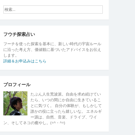
フウチ探索占い
フーチを使った探索を基本に、新しい時代の宇宙ルール
に沿った考え方、価値観に基づいたアドバイスをお伝え
します。
詳細＆お申込みはこちら
プロフィール
たぶん人生荒波派。自由を求め続けてい
たら、いつの間にか自由に生きているこ
とに気づく。 自分の体験が、もしかして
誰かの役に立ったら嬉しいな。 エネルギ
ー源は、自然、音楽、ドライブ、ワイ
ン、そしてネコの癒やし。(=^・^=)