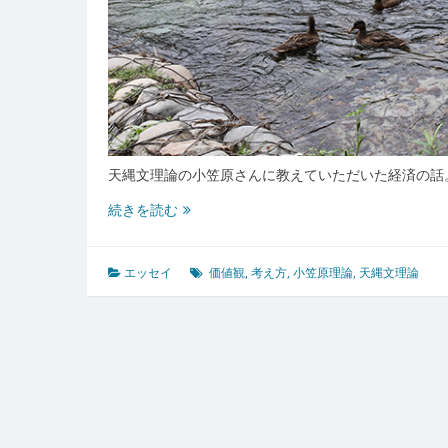
天縄文理論の小笠原さんに教えていただいた経済の話
経
続きを読む
済
の
話
エッセイ
価値観
,
考え方
,
小笠原理論
,
天縄文理論