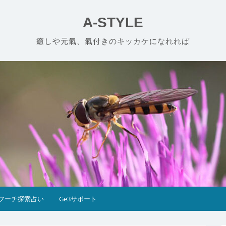
A-STYLE
癒しや元氣、氣付きのキッカケになれれば
フーチ探索占い
Ge3サポート