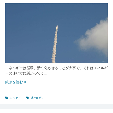
エネルギーは循環、活性化させることが大事で、それはエネルギ
ーの使い方に懸かってく…
エ
続きを読む
ネ
ル
ギ
エッセイ
水のお札
ー
を