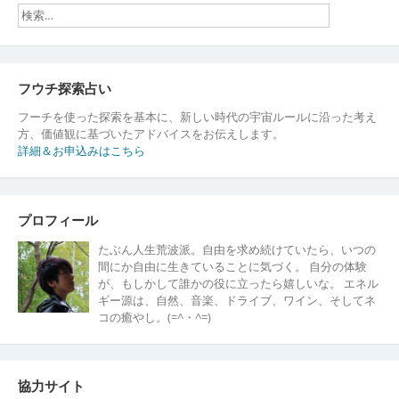
上
げ
る
に
は・・・
フウチ探索占い
フーチを使った探索を基本に、新しい時代の宇宙ルールに沿った考え
方、価値観に基づいたアドバイスをお伝えします。
詳細＆お申込みはこちら
プロフィール
たぶん人生荒波派。自由を求め続けていたら、いつの
間にか自由に生きていることに気づく。 自分の体験
が、もしかして誰かの役に立ったら嬉しいな。 エネル
ギー源は、自然、音楽、ドライブ、ワイン、そしてネ
コの癒やし。(=^・^=)
協力サイト