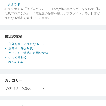
【
きさラボ
】
心身を整える「禊プログラム」、不要な負のエネルギーをかわす「柳
に風プログラム」、「電磁波の影響を躱わすプラグイン」等、日常が
楽になる製品を提供しています。
最近の投稿
自分を知ると楽になる ３
超簡単！暑さ対策
キッチンで遭遇した黒い物体
ゆっくり動く
魂への記録
カテゴリー
カ
テ
ゴ
リ
ー