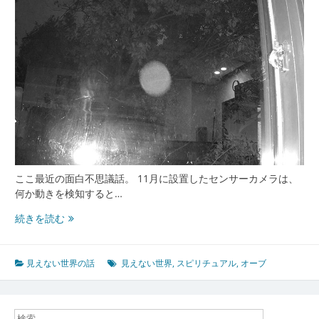
ここ最近の面白不思議話。 11月に設置したセンサーカメラは、
何か動きを検知すると…
オ
続きを読む
ー
ブ
を
見えない世界の話
見えない世界
,
スピリチュアル
,
オーブ
検
知