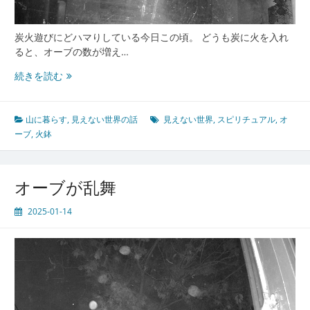
炭火遊びにどハマりしている今日この頃。 どうも炭に火を入れ
ると、オーブの数が増え…
波
続きを読む
乗
り
オ
山に暮らす
,
見えない世界の話
見えない世界
,
スピリチュアル
,
オ
ー
ーブ
,
火鉢
ブ
オーブが乱舞
2025-01-14