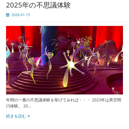
が
2025年の不思議体験
判
明！？
2026-01-15
年間の一番の不思議体験を挙げてみれば・・・ 2023年は異空間
(?)体験。 20…
2025
続きを読む
年
の