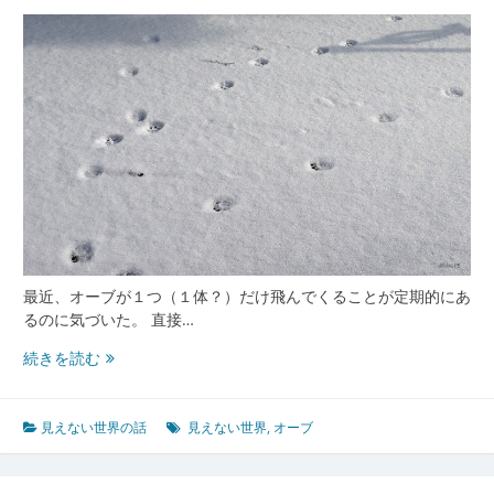
最近、オーブが１つ（１体？）だけ飛んでくることが定期的にあ
るのに気づいた。 直接…
オ
続きを読む
ー
ブ
の
見えない世界の話
見えない世界
,
オーブ
正
体