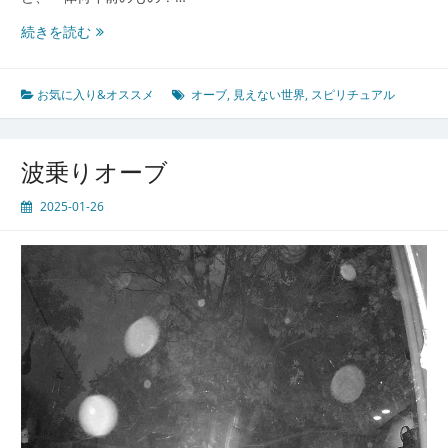
悶
続きを読む
絶
す
る
お気に入り&オススメ
オーブ
,
見えない世界
,
スピリチュアル
旨
さ！！
波乗りオーブ
2025-01-26