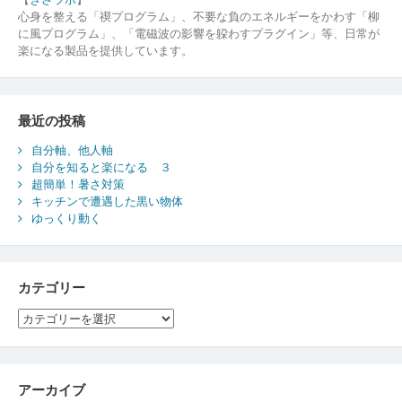
心身を整える「禊プログラム」、不要な負のエネルギーをかわす「柳
に風プログラム」、「電磁波の影響を躱わすプラグイン」等、日常が
楽になる製品を提供しています。
最近の投稿
自分軸、他人軸
自分を知ると楽になる ３
超簡単！暑さ対策
キッチンで遭遇した黒い物体
ゆっくり動く
カテゴリー
カ
テ
ゴ
リ
ー
アーカイブ