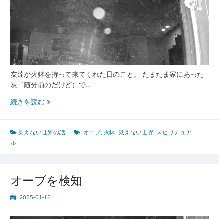
友達が火鉢を持って来てくれた日のこと。 たまたま家にあった
炭（随分前のだけど）で…
オ
続きを読む
ー
ブ
が
見えない世界の話
オーブ
,
火鉢
,
見えない世界
,
スピリチュア
乱
ル
舞
オーブを検知
2025-01-12