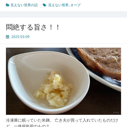
不
見えない世界の話
見えない世界
,
オーブ
思
議
体
悶絶する旨さ！！
験
2025-03-09
冷凍庫に眠っていた米麹。 亡き夫が買って入れていたものだけ
ど、一体何年前のもの？…