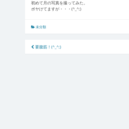
初めて月の写真を撮ってみた。
ボヤけてますが・・・(^_^;)
未分類
投
要腹筋！(^_^;)
稿
ナ
ビ
ゲ
ー
シ
ョ
ン