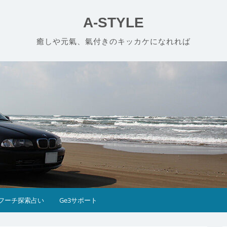
A-STYLE
癒しや元氣、氣付きのキッカケになれれば
フーチ探索占い
Ge3サポート