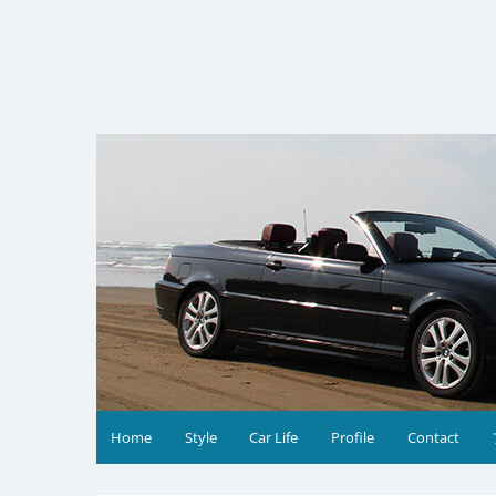
コ
ン
テ
ン
ツ
へ
ス
キ
ッ
プ
Home
Style
Car Life
Profile
Contact