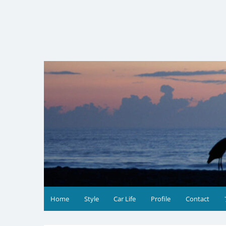
コ
ン
テ
ン
ツ
へ
ス
キ
ッ
プ
Home
Style
Car Life
Profile
Contact