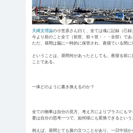
天縄文理論
の小笠原さん曰く、全ては魂に記録（己録
今より前のこと全て（前世、前々世・・・全部）であ
ただ、昼間は脳に一時的に保管され、夜寝ている間に
ということは、昼間何があったとしても、夜寝る前に
ことである。
一体どのように書き換えるのか？
全ての物事は自分の見方、考え方によりプラスにもマ
要は自分の思考一つで、如何様にも変換できるという
例えば、昼間とても腹の立つことがあり、一日中頭か