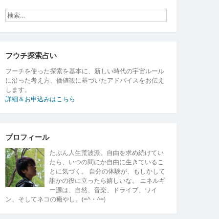
フウチ探索占い
フーチを使った探索を基本に、新しい時代の宇宙ルール
に沿った考え方、価値観に基づいたアドバイスをお伝え
します。
詳細＆お申込みはこちら
プロフィール
たぶん人生荒波派。自由を求め続けてい
たら、いつの間にか自由に生きているこ
とに気づく。 自分の体験が、もしかして
誰かの役に立ったら嬉しいな。 エネルギ
ー源は、自然、音楽、ドライブ、ワイ
ン、そしてネコの癒やし。(=^・^=)