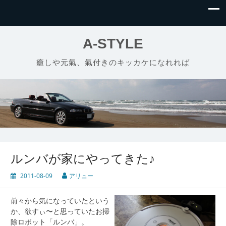
A-STYLE
癒しや元氣、氣付きのキッカケになれれば
ルンバが家にやってきた♪
2011-08-09
アリュー
前々から気になっていたという
か、欲すぃ〜と思っていたお掃
除ロボット「ルンバ」。