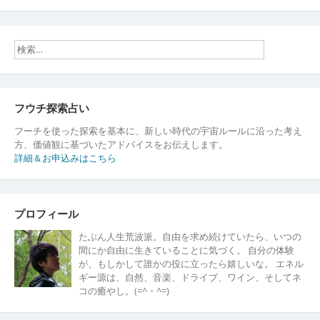
稿
ナ
ビ
ゲ
ー
フウチ探索占い
シ
フーチを使った探索を基本に、新しい時代の宇宙ルールに沿った考え
ョ
方、価値観に基づいたアドバイスをお伝えします。
詳細＆お申込みはこちら
ン
プロフィール
たぶん人生荒波派。自由を求め続けていたら、いつの
間にか自由に生きていることに気づく。 自分の体験
が、もしかして誰かの役に立ったら嬉しいな。 エネル
ギー源は、自然、音楽、ドライブ、ワイン、そしてネ
コの癒やし。(=^・^=)