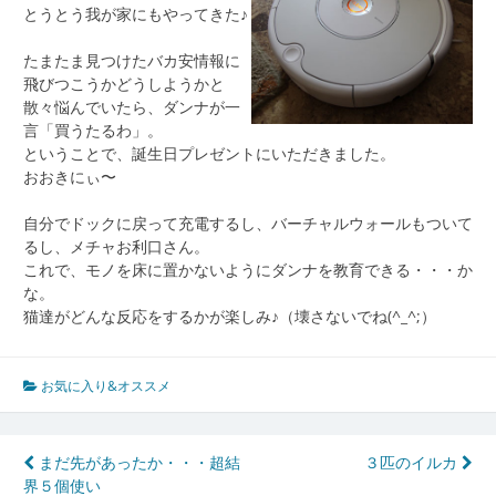
とうとう我が家にもやってきた♪
たまたま見つけたバカ安情報に
飛びつこうかどうしようかと
散々悩んでいたら、ダンナが一
言「買うたるわ」。
ということで、誕生日プレゼントにいただきました。
おおきにぃ〜
自分でドックに戻って充電するし、バーチャルウォールもついて
るし、メチャお利口さん。
これで、モノを床に置かないようにダンナを教育できる・・・か
な。
猫達がどんな反応をするかが楽しみ♪（壊さないでね(^_^;）
お気に入り&オススメ
投
まだ先があったか・・・超結
３匹のイルカ
界５個使い