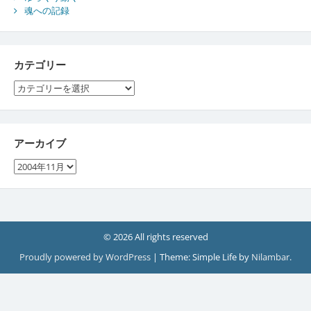
魂への記録
カテゴリー
カ
テ
ゴ
リ
ー
アーカイブ
ア
ー
カ
イ
ブ
© 2026 All rights reserved
Proudly powered by WordPress
|
Theme: Simple Life by
Nilambar
.