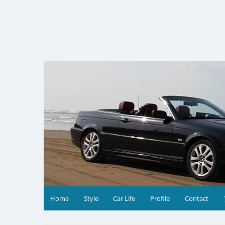
コ
ン
テ
ン
ツ
へ
ス
キ
ッ
プ
Home
Style
Car Life
Profile
Contact