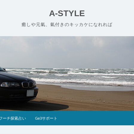
A-STYLE
癒しや元氣、氣付きのキッカケになれれば
フーチ探索占い
Ge3サポート