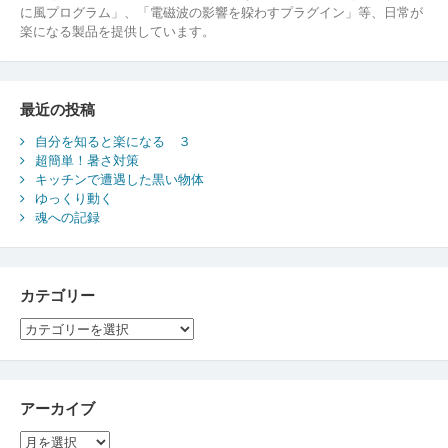
に風プログラム」、「電磁波の影響を躱わすプラグイン」等、日常が
楽になる製品を提供しています。
最近の投稿
自分を知ると楽になる ３
超簡単！暑さ対策
キッチンで遭遇した黒い物体
ゆっくり動く
魂への記録
カテゴリー
カ
テ
ゴ
リ
ー
アーカイブ
ア