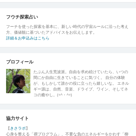
ゲ
ー
フウチ探索占い
シ
フーチを使った探索を基本に、新しい時代の宇宙ルールに沿った考え
方、価値観に基づいたアドバイスをお伝えします。
ョ
詳細＆お申込みはこちら
ン
プロフィール
たぶん人生荒波派。自由を求め続けていたら、いつの
間にか自由に生きていることに気づく。 自分の体験
が、もしかして誰かの役に立ったら嬉しいな。 エネル
ギー源は、自然、音楽、ドライブ、ワイン、そしてネ
コの癒やし。(=^・^=)
協力サイト
【
きさラボ
】
心身を整える「禊プログラム」、不要な負のエネルギーをかわす「柳