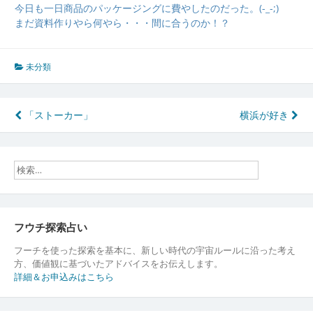
今日も一日商品のパッケージングに費やしたのだった。(-_-;)
まだ資料作りやら何やら・・・間に合うのか！？
未分類
投
「ストーカー」
横浜が好き
稿
ナ
ビ
ゲ
ー
フウチ探索占い
シ
フーチを使った探索を基本に、新しい時代の宇宙ルールに沿った考え
方、価値観に基づいたアドバイスをお伝えします。
ョ
詳細＆お申込みはこちら
ン