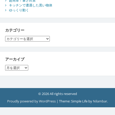
超簡単！暑さ対策
キッチンで遭遇した黒い物体
ゆっくり動く
カテゴリー
カ
テ
ゴ
リ
ー
アーカイブ
ア
ー
カ
イ
ブ
© 2026 All rights reserved
Proudly powered by WordPress
|
Theme: Simple Life by
Nilambar
.