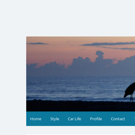
コ
ン
テ
ン
ツ
へ
ス
キ
ッ
プ
Home
Style
Car Life
Profile
Contact