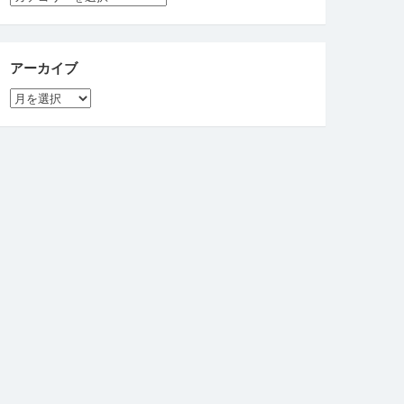
テ
ゴ
リ
ー
アーカイブ
ア
ー
カ
イ
ブ