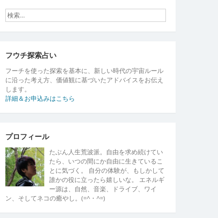
フウチ探索占い
フーチを使った探索を基本に、新しい時代の宇宙ルール
に沿った考え方、価値観に基づいたアドバイスをお伝え
します。
詳細＆お申込みはこちら
プロフィール
たぶん人生荒波派。自由を求め続けてい
たら、いつの間にか自由に生きているこ
とに気づく。 自分の体験が、もしかして
誰かの役に立ったら嬉しいな。 エネルギ
ー源は、自然、音楽、ドライブ、ワイ
ン、そしてネコの癒やし。(=^・^=)