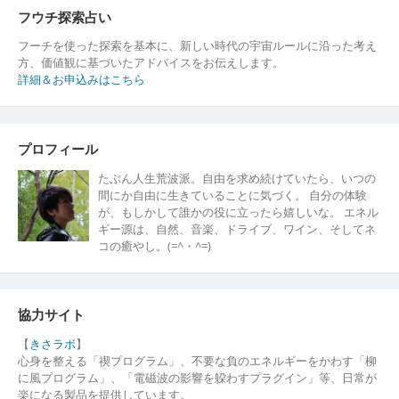
ー
フウチ探索占い
シ
フーチを使った探索を基本に、新しい時代の宇宙ルールに沿った考え
方、価値観に基づいたアドバイスをお伝えします。
ョ
詳細＆お申込みはこちら
ン
プロフィール
たぶん人生荒波派。自由を求め続けていたら、いつの
間にか自由に生きていることに気づく。 自分の体験
が、もしかして誰かの役に立ったら嬉しいな。 エネル
ギー源は、自然、音楽、ドライブ、ワイン、そしてネ
コの癒やし。(=^・^=)
協力サイト
【
きさラボ
】
心身を整える「禊プログラム」、不要な負のエネルギーをかわす「柳
に風プログラム」、「電磁波の影響を躱わすプラグイン」等、日常が
楽になる製品を提供しています。