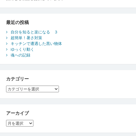
最近の投稿
自分を知ると楽になる ３
超簡単！暑さ対策
キッチンで遭遇した黒い物体
ゆっくり動く
魂への記録
カテゴリー
カ
テ
ゴ
リ
ー
アーカイブ
ア
ー
カ