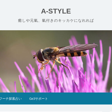
A-STYLE
癒しや元氣、氣付きのキッカケになれれば
フーチ探索占い
Ge3サポート