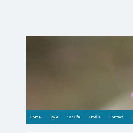
コ
ン
テ
ン
ツ
へ
ス
キ
ッ
プ
Home
Style
Car Life
Profile
Contact