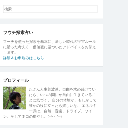
フウチ探索占い
フーチを使った探索を基本に、新しい時代の宇宙ルール
に沿った考え方、価値観に基づいたアドバイスをお伝え
します。
詳細＆お申込みはこちら
プロフィール
たぶん人生荒波派。自由を求め続けてい
たら、いつの間にか自由に生きているこ
とに気づく。 自分の体験が、もしかして
誰かの役に立ったら嬉しいな。 エネルギ
ー源は、自然、音楽、ドライブ、ワイ
ン、そしてネコの癒やし。(=^・^=)